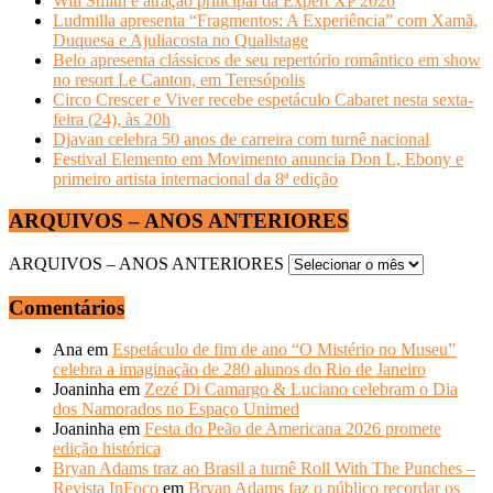
Will Smith é atração principal da Expert XP 2026
Ludmilla apresenta “Fragmentos: A Experiência” com Xamã,
Duquesa e Ajuliacosta no Qualistage
Belo apresenta clássicos de seu repertório romântico em show
no resort Le Canton, em Teresópolis
Circo Crescer e Viver recebe espetáculo Cabaret nesta sexta-
feira (24), às 20h
Djavan celebra 50 anos de carreira com turnê nacional
Festival Elemento em Movimento anuncia Don L, Ebony e
primeiro artista internacional da 8ª edição
ARQUIVOS – ANOS ANTERIORES
ARQUIVOS – ANOS ANTERIORES
Comentários
Ana
em
Espetáculo de fim de ano “O Mistério no Museu”
celebra a imaginação de 280 alunos do Rio de Janeiro
Joaninha
em
Zezé Di Camargo & Luciano celebram o Dia
dos Namorados no Espaço Unimed
Joaninha
em
Festa do Peão de Americana 2026 promete
edição histórica
Bryan Adams traz ao Brasil a turnê Roll With The Punches –
Revista InFoco
em
Bryan Adams faz o público recordar os