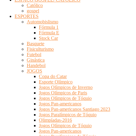
Católico
gospel
ESPORTES
Automobislismo
Fórmula 1
Fórmula E
Stock Car
Basquete
Fisiculturismo
Futebol
Ginástica
Handebol
JOGOS
Copa do Catar
Esporte Olímpico
Jogos Olímpicos de Inverno
Jogos Olímpicos de Paris
Jogos Olímpicos de Tóquio
Jogos Pan-americanos
Jogos Pan-americanos Santiago 2023
Jogos Paralímpicos de Tóquio
Olimpíadas-2016
Jogos Olímpicos de Tóquio
Jogos Pan-americanos