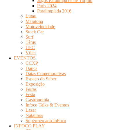
Jogos Paralímpicos de Tóquio
Paris 2024
Paralimpíada 2016
Lutas
Maratona
Motovelocidade
Stock Car
Surf
Tênis
UFC
Vôlei
EVENTOS
CCXP
Dança
Datas Comemorativas
Espaço do Saber
Exposição
Feiras
Festa
Gastronomia
Infoco Talks & Eventos
Lazer
Natalinos
Supermercado InFoco
INFOCO PLAY