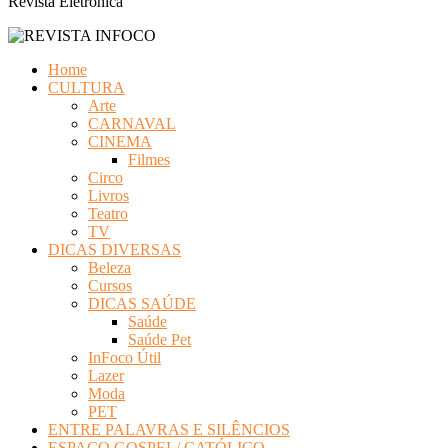
Revista Eletrônica
Home
CULTURA
Arte
CARNAVAL
CINEMA
Filmes
Circo
Livros
Teatro
TV
DICAS DIVERSAS
Beleza
Cursos
DICAS SAÚDE
Saúde
Saúde Pet
InFoco Útil
Lazer
Moda
PET
ENTRE PALAVRAS E SILÊNCIOS
ESPAÇO GOSPEL/ CATÓLICO