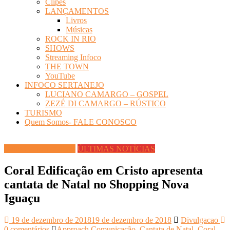
Clipes
LANÇAMENTOS
Livros
Músicas
ROCK IN RIO
SHOWS
Streaming Infoco
THE TOWN
YouTube
INFOCO SERTANEJO
LUCIANO CAMARGO – GOSPEL
ZEZÉ DI CAMARGO – RÚSTICO
TURISMO
Quem Somos- FALE CONOSCO
Datas Comemorativas
ÚLTIMAS NOTÍCIAS
Coral Edificação em Cristo apresenta
cantata de Natal no Shopping Nova
Iguaçu
19 de dezembro de 2018
19 de dezembro de 2018
Divulgacao
0 comentários
Approach Comunicação
,
Cantata de Natal
,
Coral