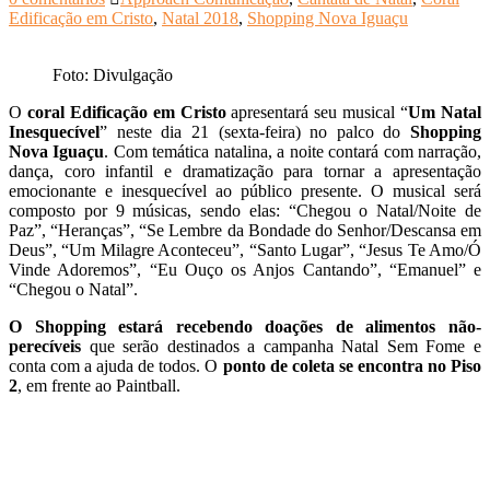
Edificação em Cristo
,
Natal 2018
,
Shopping Nova Iguaçu
Foto: Divulgação
O
coral Edificação em Cristo
apresentará seu musical “
Um Natal
Inesquecível
” neste dia 21 (sexta-feira) no palco do
Shopping
Nova Iguaçu
. Com temática natalina, a noite contará com narração,
dança, coro infantil e dramatização para tornar a apresentação
emocionante e inesquecível ao público presente. O musical será
composto por 9 músicas, sendo elas: “Chegou o Natal/Noite de
Paz”, “Heranças”, “Se Lembre da Bondade do Senhor/Descansa em
Deus”, “Um Milagre Aconteceu”, “Santo Lugar”, “Jesus Te Amo/Ó
Vinde Adoremos”, “Eu Ouço os Anjos Cantando”, “Emanuel” e
“Chegou o Natal”.
O Shopping estará recebendo doações de alimentos não-
perecíveis
que serão destinados a campanha Natal Sem Fome e
conta com a ajuda de todos. O
ponto de coleta se encontra no Piso
2
, em frente ao Paintball.